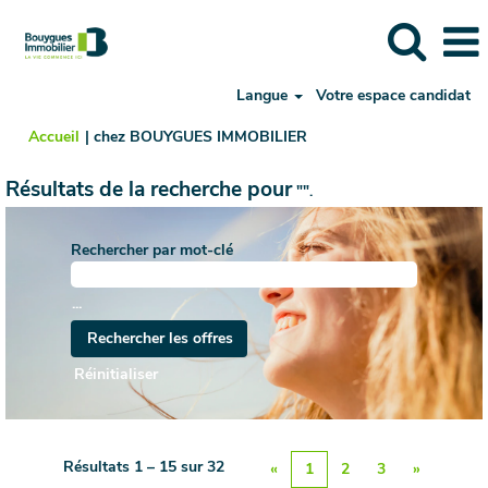
Langue
Votre espace candidat
(page
Accueil
|
chez BOUYGUES IMMOBILIER
actuelle)
Résultats de la recherche pour
"".
Rechercher par mot-clé
...
Réinitialiser
Résultats
1 – 15
sur
32
«
1
2
3
»